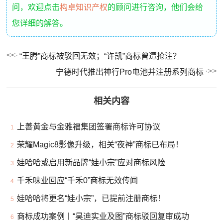
问，欢迎点击
构卓知识产权
的顾问进行咨询，他们会给
您详细的解答。
“王腾”商标被驳回无效；“许凯”商标曾遭抢注？
宁德时代推出神行Pro电池并注册系列商标
相关内容
上善黄金与金雅福集团签署商标许可协议
1
荣耀Magic8影像升级，相关“夜神”商标已布局！
2
娃哈哈或启用新品牌“娃小宗”应对商标风险
3
千禾味业回应“千禾0”商标无效传闻
4
娃哈哈将更名“娃小宗”，已提前注册商标！
5
商标成功案例丨“昊迪实业及图”商标驳回复审成功
6