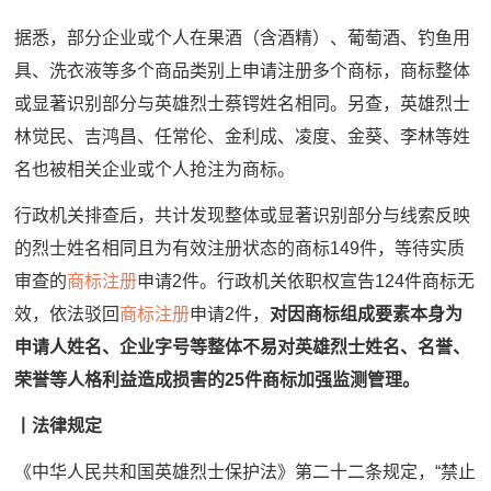
据悉，部分企业或个人在果酒（含酒精）、葡萄酒、钓鱼用
具、洗衣液等多个商品类别上申请注册多个商标，商标整体
或显著识别部分与英雄烈士蔡锷姓名相同。另查，英雄烈士
林觉民、吉鸿昌、任常伦、金利成、凌度、金葵、李林等姓
名也被相关企业或个人抢注为商标。
行政机关排查后，共计发现整体或显著识别部分与线索反映
的烈士姓名相同且为有效注册状态的商标149件，等待实质
审查的
商标注册
申请2件。行政机关依职权宣告124件商标无
效，依法驳回
商标注册
申请2件，
对因商标组成要素本身为
申请人姓名、企业字号等整体不易对英雄烈士姓名、名誉、
荣誉等人格利益造成损害的25件商标加强监测管理。
丨法律规定
《中华人民共和国英雄烈士保护法》第二十二条规定，“禁止