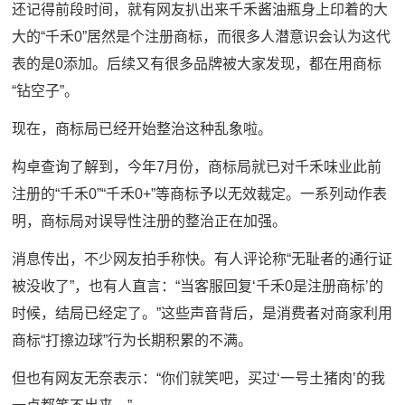
还记得前段时间，就有网友扒出来千禾酱油瓶身上印着的大
大的“千禾0”居然是个注册商标，而很多人潜意识会认为这代
表的是0添加。后续又有很多品牌被大家发现，都在用商标
“钻空子”。
现在，商标局已经开始整治这种乱象啦。
构卓查询了解到，今年7月份，商标局就已对千禾味业此前
注册的“千禾0”“千禾0+”等商标予以无效裁定。一系列动作表
明，商标局对误导性注册的整治正在加强。
消息传出，不少网友拍手称快。有人评论称“无耻者的通行证
被没收了”，也有人直言：“当客服回复‘千禾0是注册商标’的
时候，结局已经定了。”这些声音背后，是消费者对商家利用
商标“打擦边球”行为长期积累的不满。
但也有网友无奈表示：“你们就笑吧，买过‘一号土猪肉’的我