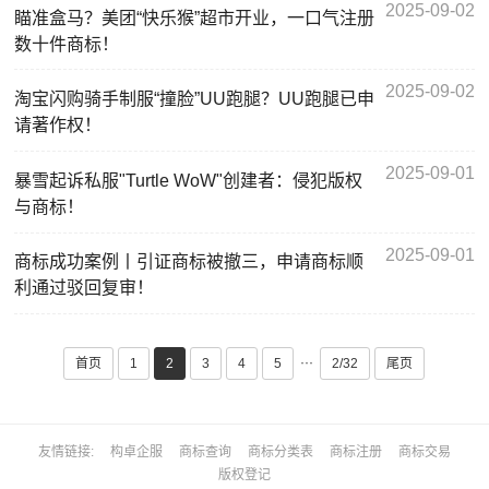
2025-09-02
瞄准盒马？美团“快乐猴”超市开业，一口气注册
数十件商标！
2025-09-02
淘宝闪购骑手制服“撞脸”UU跑腿？UU跑腿已申
请著作权！
2025-09-01
暴雪起诉私服"Turtle WoW"创建者：侵犯版权
与商标！
2025-09-01
商标成功案例丨引证商标被撤三，申请商标顺
利通过驳回复审！
···
首页
1
2
3
4
5
2/32
尾页
友情链接
构卓企服
商标查询
商标分类表
商标注册
商标交易
版权登记