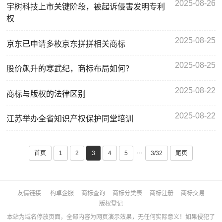
2025-08-26
宇树科技上市关键阶段，被起诉侵害发明专利
权
2025-08-25
京东已申请多枚京东拼拼相关商标
2025-08-25
股价飙升的寒武纪，商标布局如何？
2025-08-22
商标与版权的法律区别
2025-08-22
江苏举办全省知识产权保护同堂培训
···
首页
1
2
3
4
5
3/32
尾页
友情链接
构卓企服
商标查询
商标分类表
商标注册
商标交易
版权登记
本站为域名停放页面，全部内容为网页演示效果，无任何实际意义！如果侵犯了